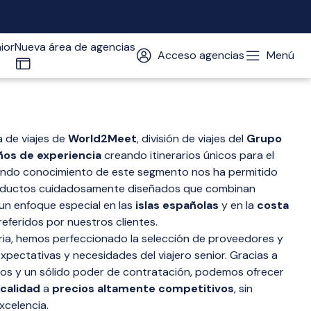
ior
Nueva área de agencias
Menú
Acceso agencias
a de viajes de
World2Meet
, división de viajes del
Grupo
ños de experiencia
creando itinerarios únicos para el
undo conocimiento de este segmento nos ha permitido
roductos cuidadosamente diseñados que combinan
un enfoque especial en las
islas españolas
y en la
costa
preferidos por nuestros clientes.
oria, hemos perfeccionado la selección de proveedores y
expectativas y necesidades del viajero senior. Gracias a
os y un sólido poder de contratación, podemos ofrecer
 calidad
a
precios altamente competitivos
, sin
xcelencia.